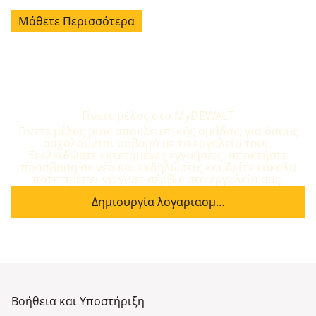
Μάθετε Περισσότερα
Γίνετε μέλος στο MyDEWALT
Γίνετε μέλος μιας αποκλειστικής ομάδας, για όσους
ασχολούνται σοβαρά με τα εργαλεία τους.
Ξεκλειδώστε εκτεταμένες εγγυήσεις, αποκτήστε
πρόσβαση σε νέα και εκδηλώσεις και δείτε εύκολα
πότε πρέπει να γίνει σέρβις στα εργαλεία σας.
Δημιουργία λογαριασμ…
Βοήθεια και Υποστήριξη