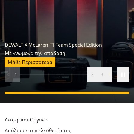
DEWALT X McLaren F1 Team Special Edition
Κ
Με γνωμονα την αποδοση.
Ξ
Μάθε Περισσότερα
1
2
3
Λέιζερ και Όργανα
Απόλαυσε την ελευθερία της