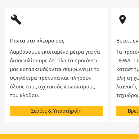
build
room
Παντα στο πλευρο σας
Βρειτε ε
Λαμβάνουμε εκτεταμένα μέτρα για να
Τα προϊό
διασφαλίσουμε ότι όλα τα προϊόντα
DEWALT εί
μας κατασκευάζονται σύμφωνα με τα
καταστήμ
υψηλότερα πρότυπα και πληρούν
όλη τη χ
όλους τους σχετικούς κανονισμούς
λιανικής
του κλάδου.
ταχυδρομ
Σέρβις & Υποστήριξη
Βρεί