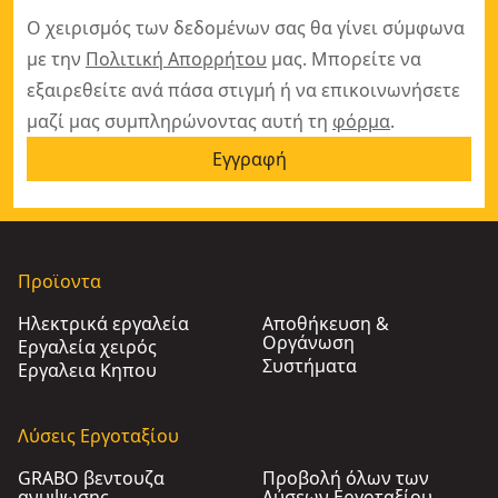
Ο χειρισμός των δεδομένων σας θα γίνει σύμφωνα
με την
Πολιτική Απορρήτου
μας. Μπορείτε να
εξαιρεθείτε ανά πάσα στιγμή ή να επικοινωνήσετε
μαζί μας συμπληρώνοντας αυτή τη
φόρμα
.
Εγγραφή
Προϊοντα
Ηλεκτρικά εργαλεία
Αποθήκευση &
Οργάνωση
Εργαλεία χειρός
Συστήματα
Εργαλεια Κηπου​
Λύσεις Εργοταξίου
GRABO βεντουζα
Προβολή όλων των
ανυψωσης
Λύσεων Εργοταξίου