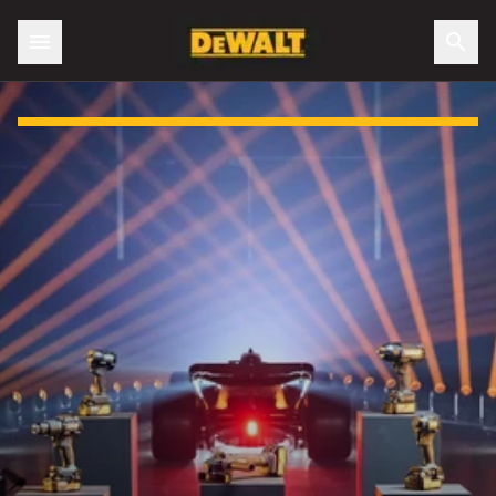
Slide 1 of 3: DEWALT X McLaren F1 Team Special Edition