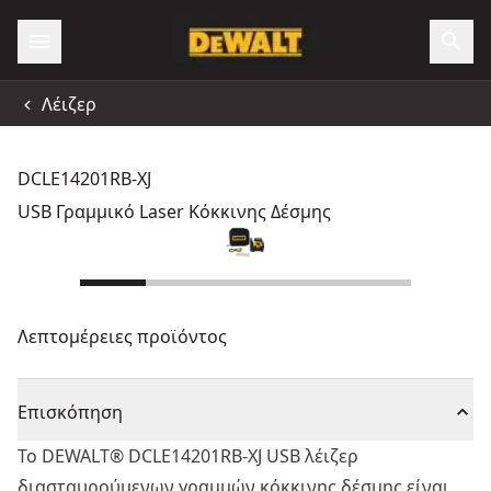
Λέιζερ
DCLE14201RB-XJ
USB Γραμμικό Laser Κόκκινης Δέσμης
Λεπτομέρειες προϊόντος
Επισκόπηση
Το DEWALT® DCLE14201RB-XJ USB λέιζερ
διασταυρούμενων γραμμών κόκκινης δέσμης είναι