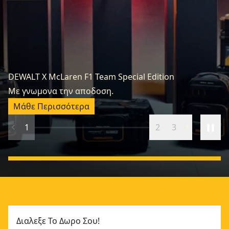
DEWALT X McLaren F1 Team Special Edition
Κ
Με γνωμονα την αποδοση.
Ξ
Μάθε Περισσότερα
1
2
3
Διαλεξε Το Δωρο Σου!