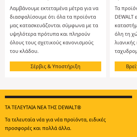
Λαμβάνουμε εκτεταμένα μέτρα για να
Τα προϊό
διασφαλίσουμε ότι όλα τα προϊόντα
DEWALT εί
μας κατασκευάζονται σύμφωνα με τα
καταστήμ
υψηλότερα πρότυπα και πληρούν
όλη τη χ
όλους τους σχετικούς κανονισμούς
λιανικής
του κλάδου.
ταχυδρομ
Σέρβις & Υποστήριξη
Βρεί
ΤΑ ΤΕΛΕΥΤΑΊΑ ΝΈΑ ΤΗΣ DEWALT®
Τα τελευταία νέα για νέα προϊόντα, ειδικές
προσφορές και πολλά άλλα.