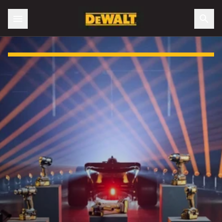
Slide 1 of 3: DEWALT X McLaren F1 Team Special Edition