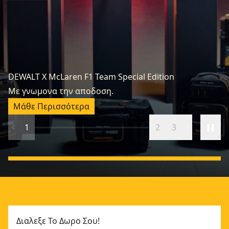
DEWALT X McLaren F1 Team Special Edition
Κ
Με γνωμονα την αποδοση.
Ξ
Μάθε Περισσότερα
1
2
3
Διαλεξε Το Δωρο Σου!