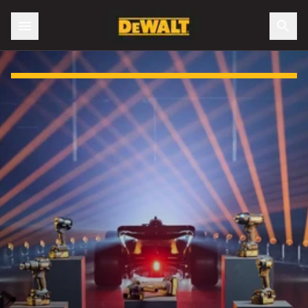
Slide 1 of 3: DEWALT X McLaren F1 Team Special Edition