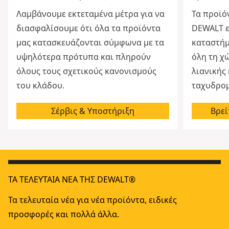
Λαμβάνουμε εκτεταμένα μέτρα για να
Τα προϊό
διασφαλίσουμε ότι όλα τα προϊόντα
DEWALT εί
μας κατασκευάζονται σύμφωνα με τα
καταστήμ
υψηλότερα πρότυπα και πληρούν
όλη τη χ
όλους τους σχετικούς κανονισμούς
λιανικής
του κλάδου.
ταχυδρομ
Σέρβις & Υποστήριξη
Βρεί
ΤΑ ΤΕΛΕΥΤΑΊΑ ΝΈΑ ΤΗΣ DEWALT®
Τα τελευταία νέα για νέα προϊόντα, ειδικές
προσφορές και πολλά άλλα.