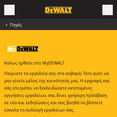
Πηγές
Καλως ηρθατε στο MyDEWALT
Παίρνετε τα εργαλεία σας στα σοβαρά; Τότε γιατί να
μην γίνετε μέλος της κοινότητάς μας. Η εγγραφή σας
σάς επιτρέπει να ξεκλειδώσετε εκτεταμένες
εγγυήσεις εργαλείων, σας δίνει γρήγορη πρόσβαση
σε νέα και εκδηλώσεις και σας βοηθά να βλέπετε
εύκολα τη συλλογή εργαλείων σας.