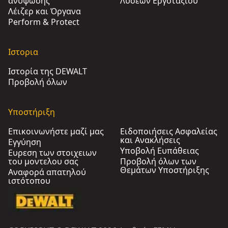
ανυψωσης
Λύσεων Εργοταξίου
Λέιζερ και Όργανα
Perform & Protect
Ιστορια
Ιστορία της DEWALT
Προβολή όλων
Υποστήριξη
Επικοινωνήστε μαζί μας
Ειδοποιήσεις Ασφαλείας
και Ανακλήσεις
Εγγύηση
Υποβολή Ευπάθειας
Ευρεση των στοιχειων
του μοντελου σας
Προβολή όλων των
Θεμάτων Υποστήριξης
Αναφορά απατηλού
ιστότοπου