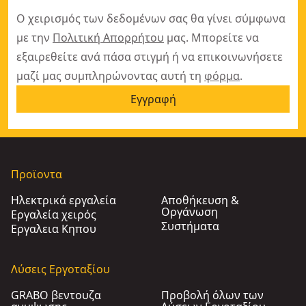
Ο χειρισμός των δεδομένων σας θα γίνει σύμφωνα
με την
Πολιτική Απορρήτου
μας. Μπορείτε να
εξαιρεθείτε ανά πάσα στιγμή ή να επικοινωνήσετε
μαζί μας συμπληρώνοντας αυτή τη
φόρμα
.
Εγγραφή
Προϊοντα
Ηλεκτρικά εργαλεία
Αποθήκευση &
Οργάνωση
Εργαλεία χειρός
Συστήματα
Εργαλεια Κηπου​
Λύσεις Εργοταξίου
GRABO βεντουζα
Προβολή όλων των