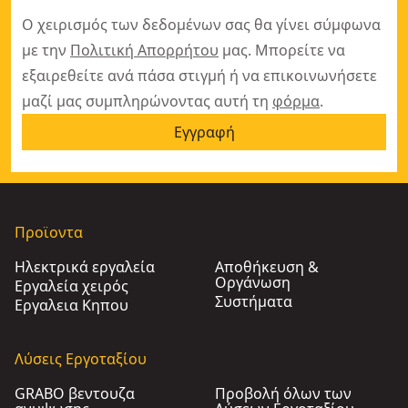
Ο χειρισμός των δεδομένων σας θα γίνει σύμφωνα
με την
Πολιτική Απορρήτου
μας. Μπορείτε να
εξαιρεθείτε ανά πάσα στιγμή ή να επικοινωνήσετε
μαζί μας συμπληρώνοντας αυτή τη
φόρμα
.
Εγγραφή
Προϊοντα
Ηλεκτρικά εργαλεία
Αποθήκευση &
Οργάνωση
Εργαλεία χειρός
Συστήματα
Εργαλεια Κηπου​
Λύσεις Εργοταξίου
GRABO βεντουζα
Προβολή όλων των