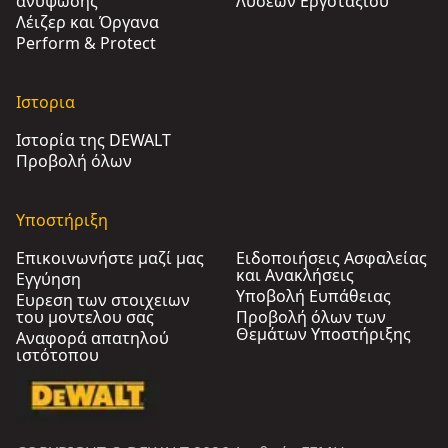
ανυψωσης
Λύσεων Εργοταξίου
Λέιζερ και Όργανα
Perform & Protect
Ιστορια
Ιστορία της DEWALT
Προβολή όλων
Υποστήριξη
Επικοινωνήστε μαζί μας
Ειδοποιήσεις Ασφαλείας
και Ανακλήσεις
Εγγύηση
Υποβολή Ευπάθειας
Ευρεση των στοιχειων
του μοντελου σας
Προβολή όλων των
Θεμάτων Υποστήριξης
Αναφορά απατηλού
ιστότοπου