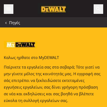
Πηγές
Καλως ηρθατε στο MyDEWALT
Παίρνετε τα εργαλεία σας στα σοβαρά; Τότε γιατί να
μην γίνετε μέλος της κοινότητάς μας. Η εγγραφή σας
σάς επιτρέπει να ξεκλειδώσετε εκτεταμένες
εγγυήσεις εργαλείων, σας δίνει γρήγορη πρόσβαση
σε νέα και εκδηλώσεις και σας βοηθά να βλέπετε
εύκολα τη συλλογή εργαλείων σας.