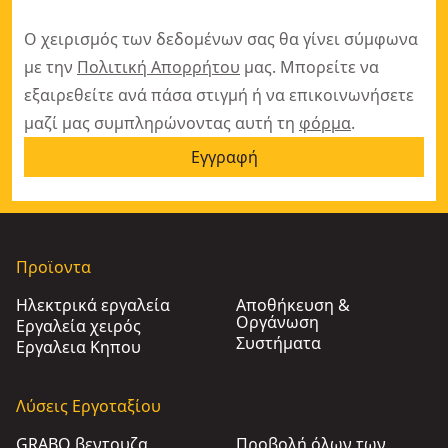
Ο χειρισμός των δεδομένων σας θα γίνει σύμφωνα
με την
Πολιτική Απορρήτου
μας. Μπορείτε να
εξαιρεθείτε ανά πάσα στιγμή ή να επικοινωνήσετε
μαζί μας συμπληρώνοντας αυτή τη
φόρμα
.
Εγγραφή
Προϊοντα
Ηλεκτρικά εργαλεία
Αποθήκευση &
Οργάνωση
Εργαλεία χειρός
Συστήματα
Εργαλεια Κηπου​
Λύσεις Εργοταξίου
GRABO βεντουζα
Προβολή όλων των