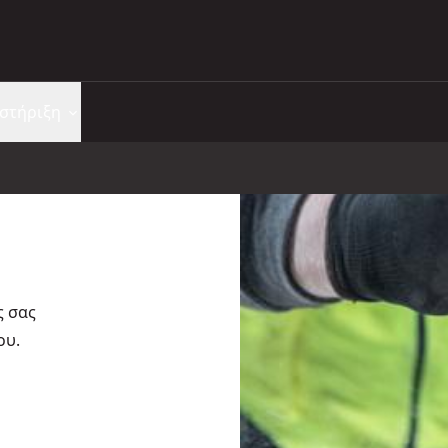
στήριξη
ς σας
ου.