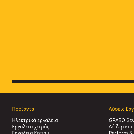
Προϊοντα
Λύσεις Ερ
Ηλεκτρικά εργαλεία
GRABO βε
Εργαλεία χειρός
Λέιζερ κα
Εργαλεια Κηπου​
Perform & 