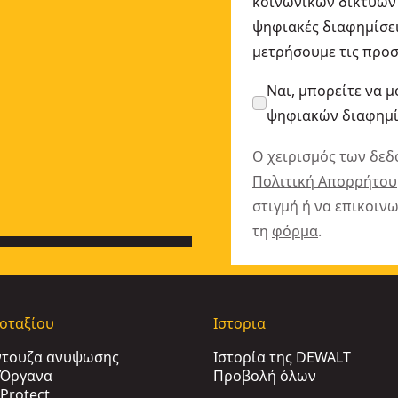
κοινωνικών δικτύων 
ψηφιακές διαφημίσει
μετρήσουμε τις προσ
Ναι, μπορείτε να μ
ψηφιακών διαφημ
Ο χειρισμός των δεδ
Πολιτική Απορρήτου
στιγμή ή να επικοιν
τη
φόρμα
.
γοταξίου
Ιστορια
ντουζα ανυψωσης
Ιστορία της DEWALT
ι Όργανα
Προβολή όλων
Protect