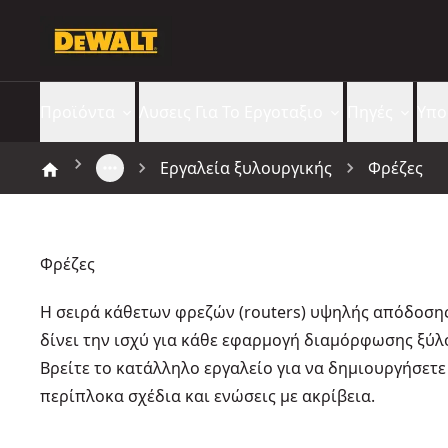
Προϊόντα
Λυσεις Για Το Εργοταξιο​
Πηγές
Υπο
Εργαλεία ξυλουργικής
Φρέζες
Φρέζες
Η σειρά κάθετων φρεζών (routers) υψηλής απόδοση
δίνει την ισχύ για κάθε εφαρμογή διαμόρφωσης ξύλ
Βρείτε το κατάλληλο εργαλείο για να δημιουργήσετε
περίπλοκα σχέδια και ενώσεις με ακρίβεια.