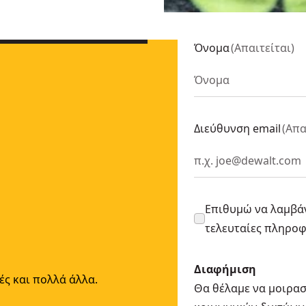
U:
DCW620NT-XJ
U:
DCW600N-XJ
Όνομα
(
Απαιτείται
)
Διεύθυνση email
(
Απα
Επιθυμώ να λαμβάν
τελευταίες πληρο
Διαφήμιση
ές και πολλά άλλα.
Θα θέλαμε να μοιρασ