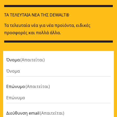
18V XR® Brushless Μεσαίου Μεγέθους Ταινιοπρίονο - Χω
18V XR
18V XR Li-Ion ΦΟΡΤΙΖΟΜΕΝΗ ΠΡΙΟΝΟΚΟΡΔΕΛΑ
- SKU:
DCS3
ΤΑ ΤΕΛΕΥΤΑΊΑ ΝΈΑ ΤΗΣ DEWALT®
Τα τελευταία νέα για νέα προϊόντα, ειδικές
προσφορές και πολλά άλλα.
Όνομα
(
Απαιτείται
)
Επώνυμο
(
Απαιτείται
)
Διεύθυνση email
(
Απαιτείται
)