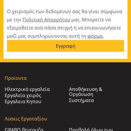
Ο χειρισμός των δεδομένων σας θα γίνει σύμφωνα
με την
Πολιτική Απορρήτου
μας. Μπορείτε να
εξαιρεθείτε ανά πάσα στιγμή ή να επικοινωνήσετε
μαζί μας συμπληρώνοντας αυτή τη
φόρμα
.
Εγγραφή
Προϊοντα
Ηλεκτρικά εργαλεία
Αποθήκευση &
Οργάνωση
Εργαλεία χειρός
Συστήματα
Εργαλεια Κηπου​
Λύσεις Εργοταξίου
GRABO βεντουζα
Προβολή όλων των