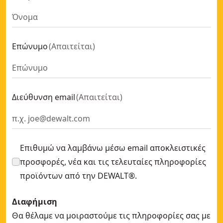
54v XR® Flexvolt Brushless Αντιστοιχεί σε 65 Cm Ψαλίδι
54v XR® Flexvolt Brushless Φυσητήρας - Χωρίς Μπαταρία 
54V XR® Flexvolt Blower - 1 X 9Ah
- SKU:
DCMBA572X1-QW
Επώνυμο
(
Απαιτείται
)
18V XR® Ψαλίδι Μπορντούρας με Τηλεσκοπικό Στέλεχος - 
Αλυσοπρίονο επί κοντού 18V XR®
- SKU:
DCMPS567P1-QW
18V XR® Brushless ΦΥΣΗΤΗΡΑΣ - 1 X 5Ah
- SKU:
DCMBL562
18V XR® Κλαδευτήρι φράχτη 55cm (Άνοιγμα λεπίδας 25mm
Διεύθυνση email
(
Απαιτείται
)
Χορτοκόπτης Νήματος 18V XR® Brushless με Αναδιπλούμε
18V XR® Τηλεσκοπικό Κλαδευτήρι Φράχτη (Μόνο Εργαλεί
Επιθυμώ να λαμβάνω μέσω email αποκλειστικές
προσφορές, νέα και τις τελευταίες πληροφορίες
προϊόντων από την DEWALT®.
Διαφήμιση
Θα θέλαμε να μοιραστούμε τις πληροφορίες σας με