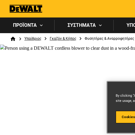
ΠΡΟΪΟΝΤΑ
ΣΥΣΤΉΜΑΤΑ
ΥΠ
Breadcrumb
Υπαίθριος
Γκαζόν & Κήπος
Φυσητήρες & Αναρροφητήρες
Home
By clicking “
site usage, a
Cookies