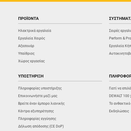
ΠΡΟΪΟΝΤΑ
ΣΥΣΤΗΜΑΤ
Ηλεκτρικά εργαλεία
Σειρές εργαλ
Εργαλεία Χειρός
Perform & Pro
Αξεσουάρ
Εργαλεία Κή
Υπαίθριος
Αυτοκινητοβ
Χώρος εργασίας
ΥΠΟΣΤΗΡΙΞΗ
ΠΛΗΡΟΦΟΡ
Πληροφορίες υποστήριξης
Γιατί να επι
Επικοινωνήστε μαζί μας
DEWALT 100 
Βρείτε έναν έμπορο λιανικής
Το ανθεκτικό
Κέντρα εξυπηρέτησης
Εκδηλώσεις
Πληροφορίες εγγύησης
Δήλωση απόδοσης (CE DoP)