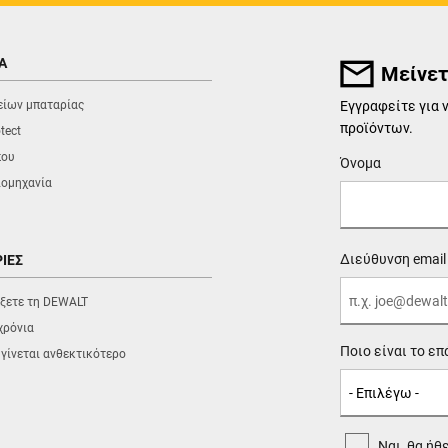
Α
Μείνετ
είων μπαταρίας
Εγγραφείτε για 
προϊόντων.
tect
που
User Details
Όνομα
ιομηχανία
Διεύθυνση email
ΙΕΣ
λέξετε τη DEWALT
χρόνια
Ποιο είναι το επ
 γίνεται ανθεκτικότερο
Ναι, θα ήθ