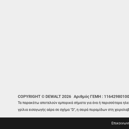
COPYRIGHT © DEWALT 2026 Αριθμός ΓΕΜΗ : 1164298010
Τα παρακάτω αποτελούν εμπορικά σήματα για ένα ή περισσότερα ηλεκ
γρίλια εισαγωγής αέρα σε σχήμα "D", η σειρά πυραμίδων στη χειρολα
Επικοινωνή