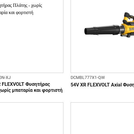
0N-XJ
DCMBL777X1-QW
XR FLEXVOLT Φυσητήρας
54V XR FLEXVOLT Axial Φυσ
χωρίς μπαταρία και φορτιστή