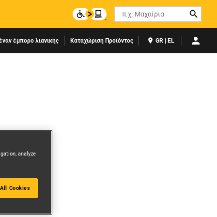
Search
έναν έμπορο λιανικής
Καταχώριση Προϊόντος
GR | EL
igation, analyze
All Cookies