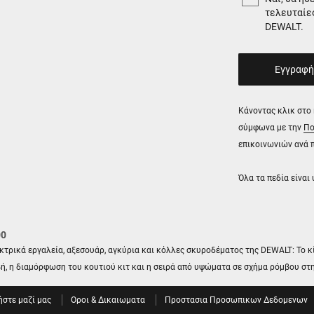
τελευταίες
DEWALT.
Κάνοντας κλικ στο
σύμφωνα με την
Πο
επικοινωνιών ανά π
Όλα τα πεδία είναι
00
τρικά εργαλεία, αξεσουάρ, αγκύρια και κόλλες σκυροδέματος της DEWALT: Το κί
βή, η διαμόρφωση του κουτιού κιτ και η σειρά από υψώματα σε σχήμα ρόμβου στη
στε μαζί μας
Οροι & Δικαιωματα
Προστασια Προσωπικων Δεδομενων