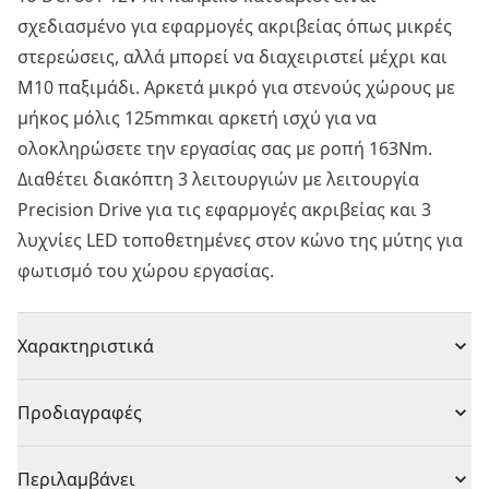
σχεδιασμένο για εφαρμογές ακριβείας όπως μικρές
στερεώσεις, αλλά μπορεί να διαχειριστεί μέχρι και
Μ10 παξιμάδι. Αρκετά μικρό για στενούς χώρους με
μήκος μόλις 125mmκαι αρκετή ισχύ για να
ολοκληρώσετε την εργασίας σας με ροπή 163Nm.
Διαθέτει διακόπτη 3 λειτουργιών με λειτουργία
Precision Drive για τις εφαρμογές ακριβείας και 3
λυχνίες LED τοποθετημένες στον κώνο της μύτης για
φωτισμό του χώρου εργασίας.
Χαρακτηριστικά
Ζυγίζει μόλις 0.9kg (μόνο το εργαλείο) για εύκολη
Προδιαγραφές
μεταφορά.
'Drop and Load' υποδοχέας μύτης για χειρισμό με το
Τύπος Προϊόντος
Δραπανοκατσάβιδο κρουστικού
Περιλαμβάνει
ένα χέρι