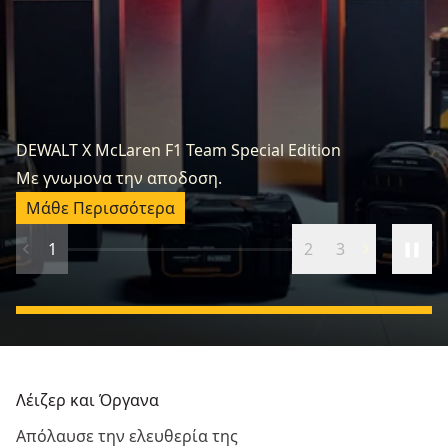
DEWALT X McLaren F1 Team Special Edition
Κ
Με γνωμονα την αποδοση.
Ξ
Μάθε Περισσότερα
1
2
3
Λέιζερ και Όργανα
Απόλαυσε την ελευθερία της