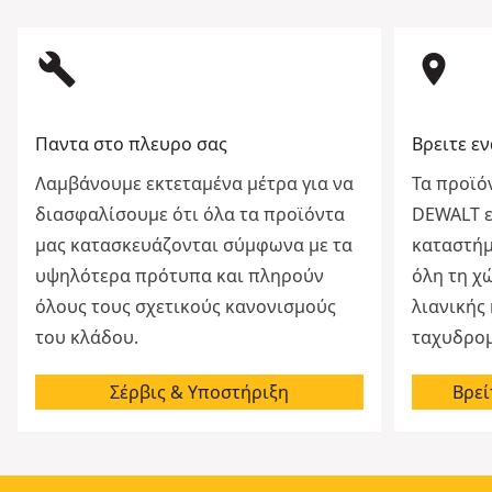
build
room
Παντα στο πλευρο σας
Βρειτε ε
Λαμβάνουμε εκτεταμένα μέτρα για να
Τα προϊό
διασφαλίσουμε ότι όλα τα προϊόντα
DEWALT εί
μας κατασκευάζονται σύμφωνα με τα
καταστήμ
υψηλότερα πρότυπα και πληρούν
όλη τη χ
όλους τους σχετικούς κανονισμούς
λιανικής
του κλάδου.
ταχυδρομ
Σέρβις & Υποστήριξη
Βρεί