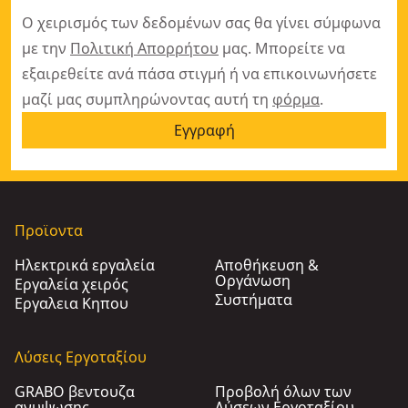
Ο χειρισμός των δεδομένων σας θα γίνει σύμφωνα
με την
Πολιτική Απορρήτου
μας. Μπορείτε να
εξαιρεθείτε ανά πάσα στιγμή ή να επικοινωνήσετε
μαζί μας συμπληρώνοντας αυτή τη
φόρμα
.
Εγγραφή
Προϊοντα
Ηλεκτρικά εργαλεία
Αποθήκευση &
Οργάνωση
Εργαλεία χειρός
Συστήματα
Εργαλεια Κηπου​
Λύσεις Εργοταξίου
GRABO βεντουζα
Προβολή όλων των
ανυψωσης
Λύσεων Εργοταξίου