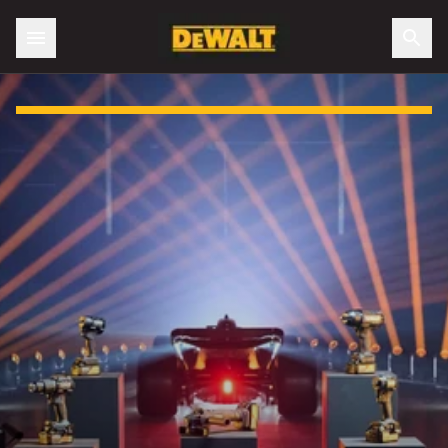
Slide 1 of 3: DEWALT X McLaren F1 Team Special Edition