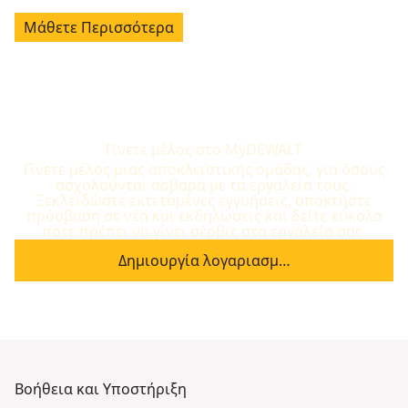
Μάθετε Περισσότερα
Γίνετε μέλος στο MyDEWALT
Γίνετε μέλος μιας αποκλειστικής ομάδας, για όσους
ασχολούνται σοβαρά με τα εργαλεία τους.
Ξεκλειδώστε εκτεταμένες εγγυήσεις, αποκτήστε
πρόσβαση σε νέα και εκδηλώσεις και δείτε εύκολα
πότε πρέπει να γίνει σέρβις στα εργαλεία σας.
Δημιουργία λογαριασμ…
Βοήθεια και Υποστήριξη