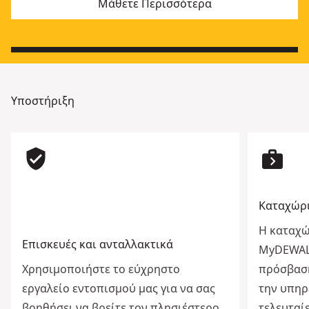
Μάθετε Περισσότερα
Υποστήριξη
verified_user
next_week
Καταχώρ
Η καταχώ
Επισκευές και ανταλλακτικά
MyDEWALT
Χρησιμοποιήστε το εύχρηστο
πρόσβαση
εργαλείο εντοπισμού μας για να σας
την υπηρ
βοηθήσει να βρείτε τον πλησιέστερο
τελευταί