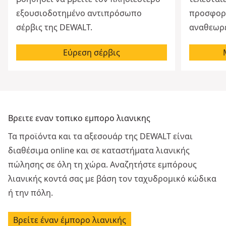
εξουσιοδοτημένο αντιπρόσωπο
προσφορέ
σέρβις της DEWALT.
αναθεωρε
Εύρεση σέρβις
Βρειτε εναν τοπικο εμπορο λιανικης
Τα προϊόντα και τα αξεσουάρ της DEWALT είναι
διαθέσιμα online και σε καταστήματα λιανικής
πώλησης σε όλη τη χώρα. Αναζητήστε εμπόρους
λιανικής κοντά σας με βάση τον ταχυδρομικό κώδικα
ή την πόλη.
Βρείτε έναν έμπορο λιανικής