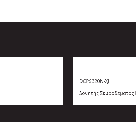
DCPS320N-XJ
Δονητής Σκυροδέματος