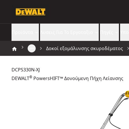
Προϊόντα
Λυσεις Για Το Εργοταξιο​
Πηγές
Υπο
Δοκοί εξομάλυνσης σκυροδέματος
DCPS330N-XJ
®
DEWALT
PowersHIFT™ Δονούμενη Πήχη Λείανσης