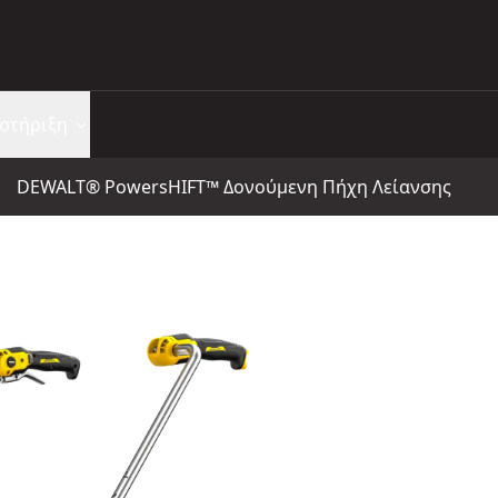
στήριξη
DEWALT® PowersHIFT™ Δονούμενη Πήχη Λείανσης