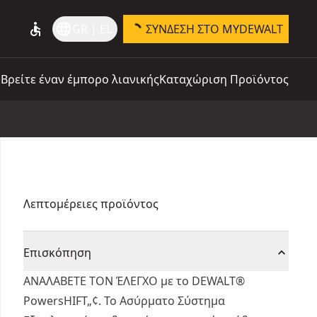
accessible
language
GR | EL
ΣΎΝΔΕΣΗ ΣΤΟ MYDEWALT
Βρείτε έναν έμπορο λιανικής
Καταχώριση Προϊόντος
Λεπτομέρειες προϊόντος
Επισκόπηση
ΑΝΑΛΑΒΕΤΕ ΤΟΝ ΈΛΕΓΧΟ με το DEWALT®
PowersHIFT„¢. Το Ασύρματο Σύστημα