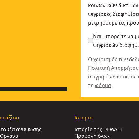
κοινωνικών δικτύων 
ψηφιακές διαφημίσει
μετρήσουμε τις προσ
Ναι, μπορείτε να μ
ψηφιακών διαφημ
Ο χειρισμός των δεδ
Πολιτική Απορρήτου
στιγμή ή να επικοιν
τη
φόρμα
.
γοταξίου
Ιστορια
ντουζα ανυψωσης
Ιστορία της DEWALT
ι Όργανα
Προβολή όλων