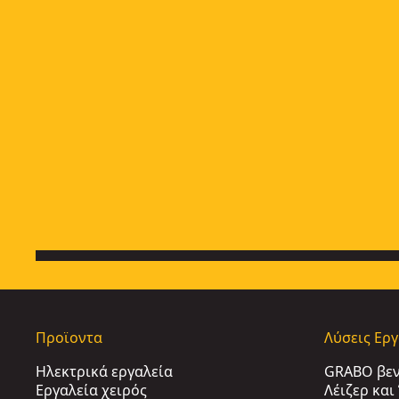
Προϊοντα
Λύσεις Ερ
Ηλεκτρικά εργαλεία
GRABO βε
Εργαλεία χειρός
Λέιζερ κα